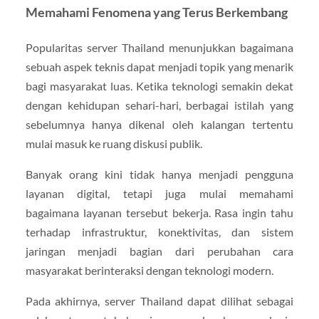
Memahami Fenomena yang Terus Berkembang
Popularitas server Thailand menunjukkan bagaimana
sebuah aspek teknis dapat menjadi topik yang menarik
bagi masyarakat luas. Ketika teknologi semakin dekat
dengan kehidupan sehari-hari, berbagai istilah yang
sebelumnya hanya dikenal oleh kalangan tertentu
mulai masuk ke ruang diskusi publik.
Banyak orang kini tidak hanya menjadi pengguna
layanan digital, tetapi juga mulai memahami
bagaimana layanan tersebut bekerja. Rasa ingin tahu
terhadap infrastruktur, konektivitas, dan sistem
jaringan menjadi bagian dari perubahan cara
masyarakat berinteraksi dengan teknologi modern.
Pada akhirnya, server Thailand dapat dilihat sebagai