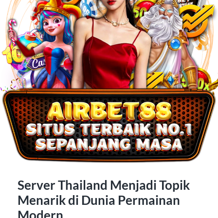
Server Thailand Menjadi Topik
Menarik di Dunia Permainan
Modern