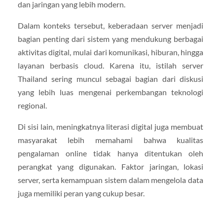
dan jaringan yang lebih modern.
Dalam konteks tersebut, keberadaan server menjadi
bagian penting dari sistem yang mendukung berbagai
aktivitas digital, mulai dari komunikasi, hiburan, hingga
layanan berbasis cloud. Karena itu, istilah server
Thailand sering muncul sebagai bagian dari diskusi
yang lebih luas mengenai perkembangan teknologi
regional.
Di sisi lain, meningkatnya literasi digital juga membuat
masyarakat lebih memahami bahwa kualitas
pengalaman online tidak hanya ditentukan oleh
perangkat yang digunakan. Faktor jaringan, lokasi
server, serta kemampuan sistem dalam mengelola data
juga memiliki peran yang cukup besar.