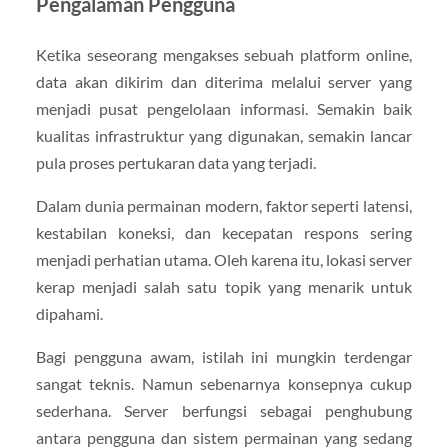
Pengalaman Pengguna
Ketika seseorang mengakses sebuah platform online,
data akan dikirim dan diterima melalui server yang
menjadi pusat pengelolaan informasi. Semakin baik
kualitas infrastruktur yang digunakan, semakin lancar
pula proses pertukaran data yang terjadi.
Dalam dunia permainan modern, faktor seperti latensi,
kestabilan koneksi, dan kecepatan respons sering
menjadi perhatian utama. Oleh karena itu, lokasi server
kerap menjadi salah satu topik yang menarik untuk
dipahami.
Bagi pengguna awam, istilah ini mungkin terdengar
sangat teknis. Namun sebenarnya konsepnya cukup
sederhana. Server berfungsi sebagai penghubung
antara pengguna dan sistem permainan yang sedang