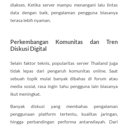
diakses. Ketika server mampu menangani lalu lintas
data dengan baik, pengalaman pengguna biasanya
terasa lebih nyaman.
Perkembangan Komunitas dan Tren
Diskusi Digital
Selain faktor teknis, popularitas server Thailand juga
tidak lepas dari pengaruh komunitas online. Saat
sebuah topik mulai banyak dibahas di forum atau
media sosial, rasa ingin tahu pengguna lain biasanya
ikut meningkat.
Banyak diskusi yang membahas pengalaman
penggunaan platform tertentu, kualitas jaringan,
hingga perbandingan performa antarwilayah. Dari