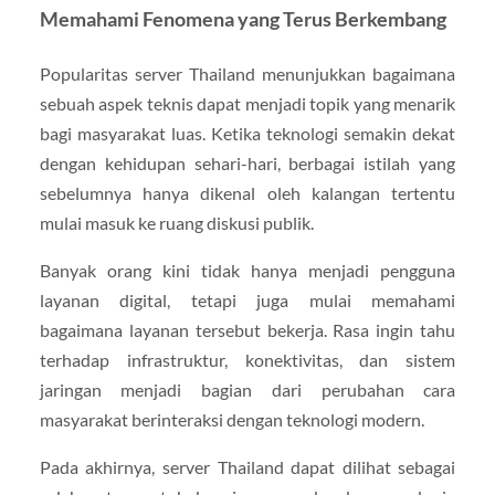
Memahami Fenomena yang Terus Berkembang
Popularitas server Thailand menunjukkan bagaimana
sebuah aspek teknis dapat menjadi topik yang menarik
bagi masyarakat luas. Ketika teknologi semakin dekat
dengan kehidupan sehari-hari, berbagai istilah yang
sebelumnya hanya dikenal oleh kalangan tertentu
mulai masuk ke ruang diskusi publik.
Banyak orang kini tidak hanya menjadi pengguna
layanan digital, tetapi juga mulai memahami
bagaimana layanan tersebut bekerja. Rasa ingin tahu
terhadap infrastruktur, konektivitas, dan sistem
jaringan menjadi bagian dari perubahan cara
masyarakat berinteraksi dengan teknologi modern.
Pada akhirnya, server Thailand dapat dilihat sebagai