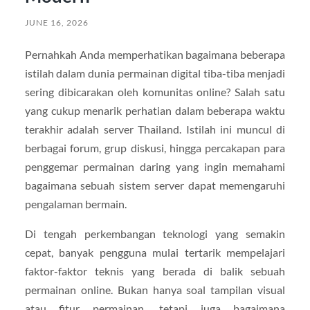
JUNE 16, 2026
Pernahkah Anda memperhatikan bagaimana beberapa
istilah dalam dunia permainan digital tiba-tiba menjadi
sering dibicarakan oleh komunitas online? Salah satu
yang cukup menarik perhatian dalam beberapa waktu
terakhir adalah server Thailand. Istilah ini muncul di
berbagai forum, grup diskusi, hingga percakapan para
penggemar permainan daring yang ingin memahami
bagaimana sebuah sistem server dapat memengaruhi
pengalaman bermain.
Di tengah perkembangan teknologi yang semakin
cepat, banyak pengguna mulai tertarik mempelajari
faktor-faktor teknis yang berada di balik sebuah
permainan online. Bukan hanya soal tampilan visual
atau fitur permainan, tetapi juga bagaimana