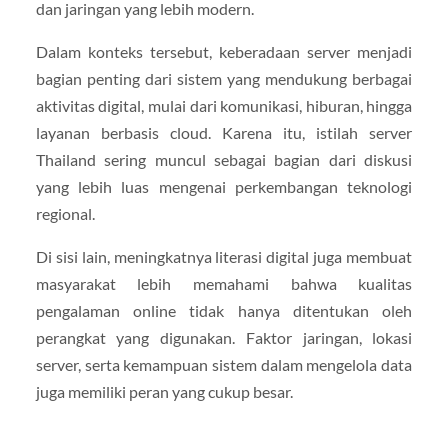
dan jaringan yang lebih modern.
Dalam konteks tersebut, keberadaan server menjadi
bagian penting dari sistem yang mendukung berbagai
aktivitas digital, mulai dari komunikasi, hiburan, hingga
layanan berbasis cloud. Karena itu, istilah server
Thailand sering muncul sebagai bagian dari diskusi
yang lebih luas mengenai perkembangan teknologi
regional.
Di sisi lain, meningkatnya literasi digital juga membuat
masyarakat lebih memahami bahwa kualitas
pengalaman online tidak hanya ditentukan oleh
perangkat yang digunakan. Faktor jaringan, lokasi
server, serta kemampuan sistem dalam mengelola data
juga memiliki peran yang cukup besar.