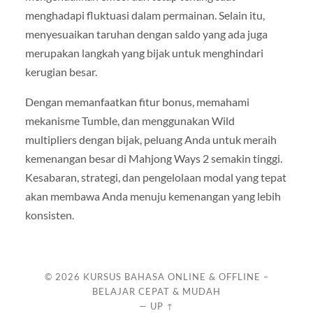
menghadapi fluktuasi dalam permainan. Selain itu,
menyesuaikan taruhan dengan saldo yang ada juga
merupakan langkah yang bijak untuk menghindari
kerugian besar.
Dengan memanfaatkan fitur bonus, memahami
mekanisme Tumble, dan menggunakan Wild
multipliers dengan bijak, peluang Anda untuk meraih
kemenangan besar di Mahjong Ways 2 semakin tinggi.
Kesabaran, strategi, dan pengelolaan modal yang tepat
akan membawa Anda menuju kemenangan yang lebih
konsisten.
© 2026
KURSUS BAHASA ONLINE & OFFLINE –
BELAJAR CEPAT & MUDAH
—
UP ↑