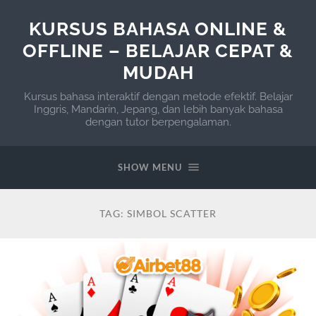
KURSUS BAHASA ONLINE &
OFFLINE – BELAJAR CEPAT &
MUDAH
Kursus bahasa interaktif dengan metode efektif. Belajar
Inggris, Mandarin, Jepang, dan lebih banyak bahasa
dengan tutor berpengalaman.
SHOW MENU
TAG:
SIMBOL SCATTER