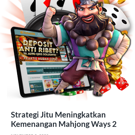
Strategi Jitu Meningkatkan
Kemenangan Mahjong Ways 2