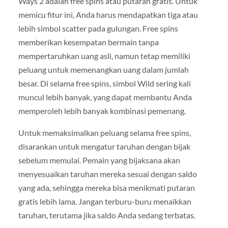
Ways 2 adalah free spins atau putaran gratis. Untuk
memicu fitur ini, Anda harus mendapatkan tiga atau
lebih simbol scatter pada gulungan. Free spins
memberikan kesempatan bermain tanpa
mempertaruhkan uang asli, namun tetap memiliki
peluang untuk memenangkan uang dalam jumlah
besar. Di selama free spins, simbol Wild sering kali
muncul lebih banyak, yang dapat membantu Anda
memperoleh lebih banyak kombinasi pemenang.
Untuk memaksimalkan peluang selama free spins,
disarankan untuk mengatur taruhan dengan bijak
sebelum memulai. Pemain yang bijaksana akan
menyesuaikan taruhan mereka sesuai dengan saldo
yang ada, sehingga mereka bisa menikmati putaran
gratis lebih lama. Jangan terburu-buru menaikkan
taruhan, terutama jika saldo Anda sedang terbatas.