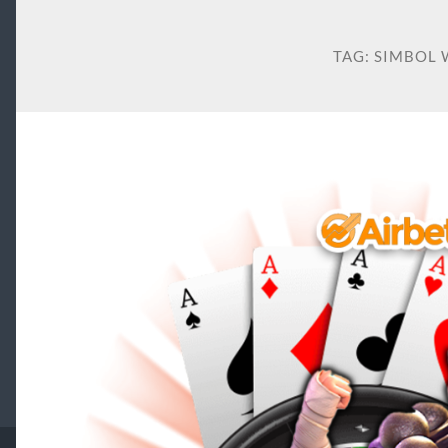
TAG:
SIMBOL 