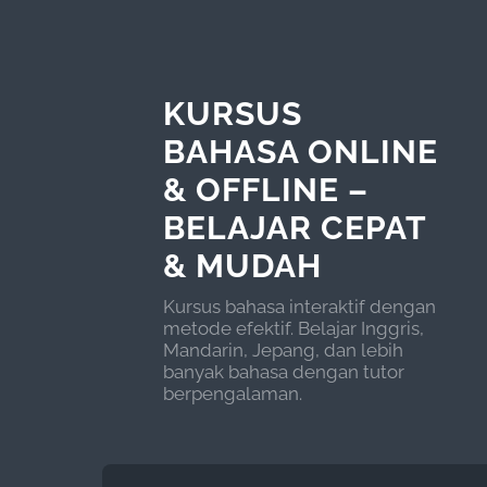
KURSUS
BAHASA ONLINE
& OFFLINE –
BELAJAR CEPAT
& MUDAH
Kursus bahasa interaktif dengan
metode efektif. Belajar Inggris,
Mandarin, Jepang, dan lebih
banyak bahasa dengan tutor
berpengalaman.