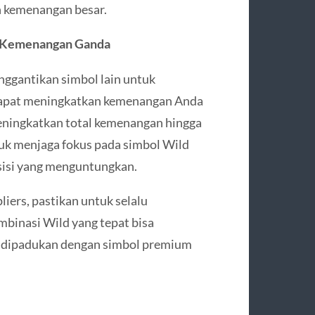
h kemenangan besar.
k Kemenangan Ganda
ggantikan simbol lain untuk
dapat meningkatkan kemenangan Anda
meningkatkan total kemenangan hingga
ntuk menjaga fokus pada simbol Wild
sisi yang menguntungkan.
ers, pastikan untuk selalu
binasi Wild yang tepat bisa
a dipadukan dengan simbol premium