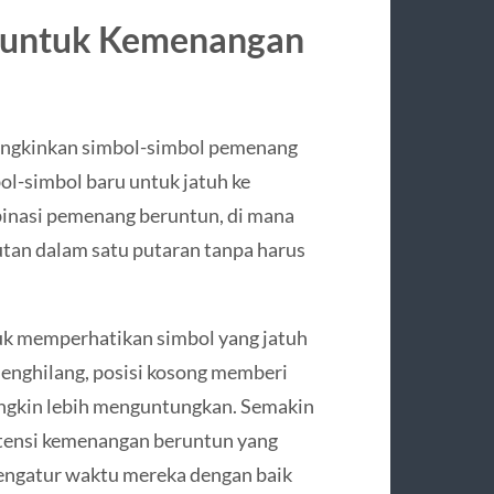
e untuk Kemenangan
gkinkan simbol-simbol pemenang
l-simbol baru untuk jatuh ke
binasi pemenang beruntun, di mana
an dalam satu putaran tanpa harus
uk memperhatikan simbol yang jatuh
enghilang, posisi kosong memberi
ngkin lebih menguntungkan. Semakin
otensi kemenangan beruntun yang
engatur waktu mereka dengan baik