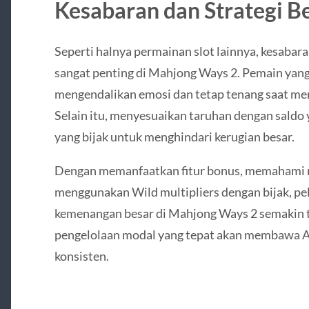
Kesabaran dan Strategi B
Seperti halnya permainan slot lainnya, kesabara
sangat penting di Mahjong Ways 2. Pemain yan
mengendalikan emosi dan tetap tenang saat me
Selain itu, menyesuaikan taruhan dengan saldo
yang bijak untuk menghindari kerugian besar.
Dengan memanfaatkan fitur bonus, memahami 
menggunakan Wild multipliers dengan bijak, p
kemenangan besar di Mahjong Ways 2 semakin ti
pengelolaan modal yang tepat akan membawa 
konsisten.