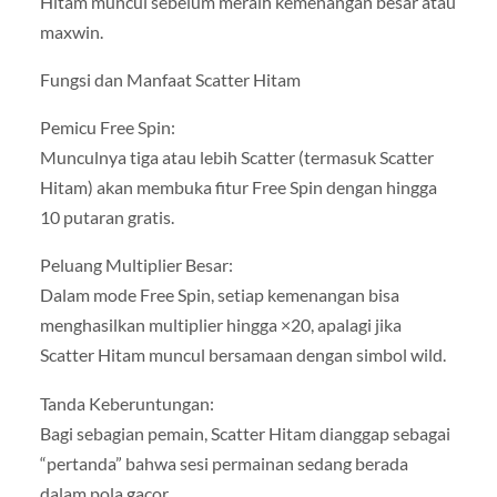
Hitam muncul sebelum meraih kemenangan besar atau
maxwin.
Fungsi dan Manfaat Scatter Hitam
Pemicu Free Spin:
Munculnya tiga atau lebih Scatter (termasuk Scatter
Hitam) akan membuka fitur Free Spin dengan hingga
10 putaran gratis.
Peluang Multiplier Besar:
Dalam mode Free Spin, setiap kemenangan bisa
menghasilkan multiplier hingga ×20, apalagi jika
Scatter Hitam muncul bersamaan dengan simbol wild.
Tanda Keberuntungan:
Bagi sebagian pemain, Scatter Hitam dianggap sebagai
“pertanda” bahwa sesi permainan sedang berada
dalam pola gacor.