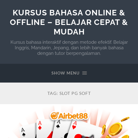
KURSUS BAHASA ONLINE &
OFFLINE – BELAJAR CEPAT &
MUDAH
Kursus bahasa interaktif dengan metode efektif. Belajar
Inggris, Mandarin, Jepang, dan lebih banyak bahasa
dengan tutor berpengalaman.
SHOW MENU
TAG:
SLOT PG SOFT